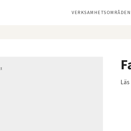
VERKSAMHETSOMRÅDEN
BROTTMÅL
FASTIGHETSRÄTT
TVISTER
F
MIGRATION
LVU, LVM, LPT OCH
Läs
LRV
FAMILJERÄTT