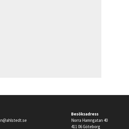
Besöksadress
en@ahlstedt.se
Norra Hamngatan 40
411 06 Göteborg